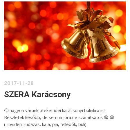
2017-11-28
SZERA Karácsony
🙂 nagyon várunk titeket idei karácsonyi bulinkra is!!
Részletek később, de semmi jóra ne számítsatok 😀 😀
( röviden: rudazás, kaja, pia, fellépők, buli)