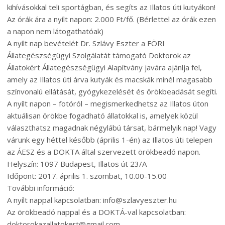
kihívásokkal teli sportágban, és segíts az Illatos úti kutyákon!
Az órák ára a nyílt napon: 2.000 Ft/fő. (Bérlettel az órák ezen
a napon nem látogathatóak)
A nyílt nap bevételét Dr. Szlávy Eszter a FÖRI
Állategészségügyi Szolgálatát támogató Doktorok az
Állatokért Állategészségügyi Alapítvány javára ajánlja fel,
amely az Illatos úti árva kutyák és macskák minél magasabb
színvonalú ellátását, gyógykezelését és örökbeadását segíti.
A nyílt napon – fotóról – megismerkedhetsz az Illatos úton
aktuálisan örökbe fogadható állatokkal is, amelyek közül
választhatsz magadnak négylábú társat, bármelyik nap! Vagy
várunk egy héttel később (április 1-én) az Illatos úti telepen
az ÁESZ és a DOKTA által szervezett örökbeadó napon.
Helyszín: 1097 Budapest, Illatos út 23/A
Időpont: 2017. április 1. szombat, 10.00-15.00
További információ:
A nyílt nappal kapcsolatban: info@szlavyeszter.hu
Az örökbeadó nappal és a DOKTÁ-val kapcsolatban:
doktorokazallatokert@gmail.com –