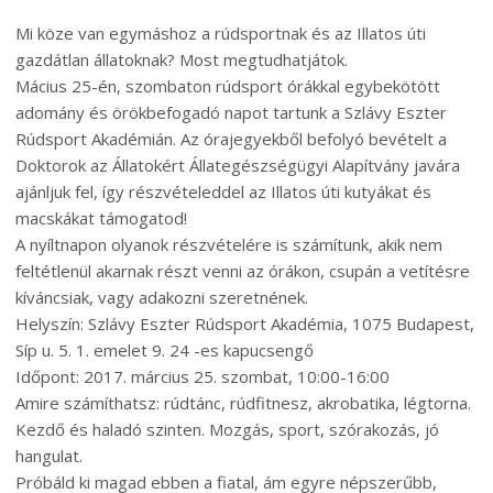
Mi köze van egymáshoz a rúdsportnak és az Illatos úti
gazdátlan állatoknak? Most megtudhatjátok.
Mácius 25-én, szombaton rúdsport órákkal egybekötött
adomány és örökbefogadó napot tartunk a Szlávy Eszter
Rúdsport Akadémián. Az órajegyekből befolyó bevételt a
Doktorok az Állatokért Állategészségügyi Alapítvány javára
ajánljuk fel, így részvételeddel az Illatos úti kutyákat és
macskákat támogatod!
A nyíltnapon olyanok részvételére is számítunk, akik nem
feltétlenül akarnak részt venni az órákon, csupán a vetítésre
kíváncsiak, vagy adakozni szeretnének.
Helyszín: Szlávy Eszter Rúdsport Akadémia, 1075 Budapest,
Síp u. 5. 1. emelet 9. 24 -es kapucsengő
Időpont: 2017. március 25. szombat, 10:00-16:00
Amire számíthatsz: rúdtánc, rúdfitnesz, akrobatika, légtorna.
Kezdő és haladó szinten. Mozgás, sport, szórakozás, jó
hangulat.
Próbáld ki magad ebben a fiatal, ám egyre népszerűbb,