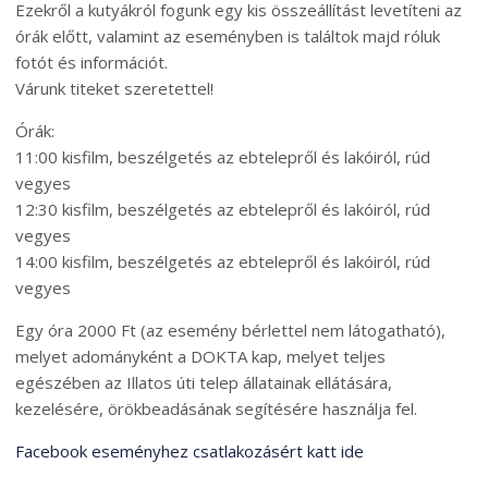
Ezekről a kutyákról fogunk egy kis összeállítást levetíteni az
órák előtt, valamint az eseményben is találtok majd róluk
fotót és információt.
Várunk titeket szeretettel!
Órák:
11:00 kisfilm, beszélgetés az ebtelepről és lakóiról, rúd
vegyes
12:30 kisfilm, beszélgetés az ebtelepről és lakóiról, rúd
vegyes
14:00 kisfilm, beszélgetés az ebtelepről és lakóiról, rúd
vegyes
Egy óra 2000 Ft (az esemény bérlettel nem látogatható),
melyet adományként a DOKTA kap, melyet teljes
egészében az Illatos úti telep állatainak ellátására,
kezelésére, örökbeadásának segítésére használja fel.
Facebook eseményhez csatlakozásért katt ide