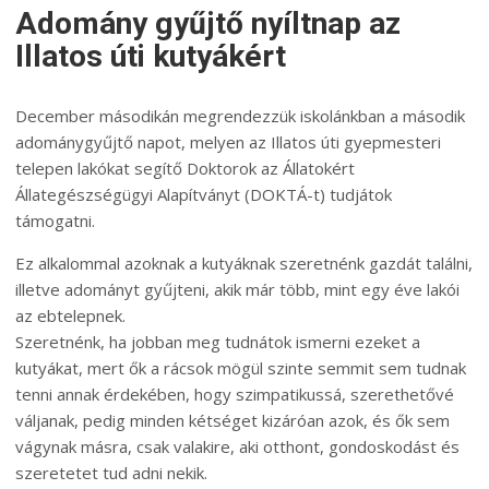
Adomány gyűjtő nyíltnap az
Illatos úti kutyákért
December másodikán megrendezzük iskolánkban a második
adománygyűjtő napot, melyen az Illatos úti gyepmesteri
telepen lakókat segítő Doktorok az Állatokért
Állategészségügyi Alapítványt (DOKTÁ-t) tudjátok
támogatni.
Ez alkalommal azoknak a kutyáknak szeretnénk gazdát találni,
illetve adományt gyűjteni, akik már több, mint egy éve lakói
az ebtelepnek.
Szeretnénk, ha jobban meg tudnátok ismerni ezeket a
kutyákat, mert ők a rácsok mögül szinte semmit sem tudnak
tenni annak érdekében, hogy szimpatikussá, szerethetővé
váljanak, pedig minden kétséget kizáróan azok, és ők sem
vágynak másra, csak valakire, aki otthont, gondoskodást és
szeretetet tud adni nekik.