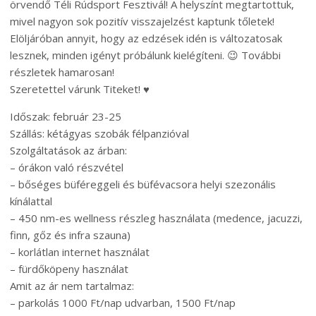
örvendő Téli Rúdsport Fesztivál! A helyszínt megtartottuk,
mivel nagyon sok pozitív visszajelzést kaptunk tőletek!
Elöljáróban annyit, hogy az edzések idén is változatosak
lesznek, minden igényt próbálunk kielégíteni. 😉 További
részletek hamarosan!
Szeretettel várunk Titeket! ♥
Időszak: február 23-25
Szállás: kétágyas szobák félpanzióval
Szolgáltatások az árban:
– órákon való részvétel
– bőséges büféreggeli és büfévacsora helyi szezonális
kínálattal
– 450 nm-es wellness részleg használata (medence, jacuzzi,
finn, gőz és infra szauna)
– korlátlan internet használat
– fürdőköpeny használat
Amit az ár nem tartalmaz:
– parkolás 1000 Ft/nap udvarban, 1500 Ft/nap