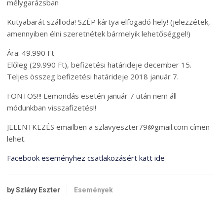
mélygarázsban
Kutyabarát szálloda! SZÉP kártya elfogadó hely! (jelezzétek,
amennyiben élni szeretnétek bármelyik lehetőséggel!)
Ára: 49.990 Ft
Előleg (29.990 Ft), befizetési határideje december 15.
Teljes összeg befizetési határideje 2018 január 7.
FONTOS!!! Lemondás esetén január 7 után nem áll
módunkban visszafizetés!!
JELENTKEZÉS emailben a szlavyeszter79@gmail.com címen
lehet.
Facebook eseményhez csatlakozásért katt ide
by Szlávy Eszter
Események