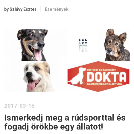
by Szlávy Eszter
Események
2017-03-15
Ismerkedj meg a rúdsporttal és
fogadj örökbe egy állatot!