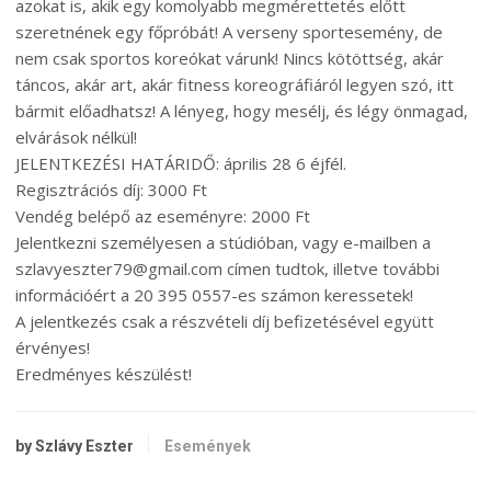
azokat is, akik egy komolyabb megmérettetés előtt
szeretnének egy főpróbát! A verseny sportesemény, de
nem csak sportos koreókat várunk! Nincs kötöttség, akár
táncos, akár art, akár fitness koreográfiáról legyen szó, itt
bármit előadhatsz! A lényeg, hogy mesélj, és légy önmagad,
elvárások nélkül!
JELENTKEZÉSI HATÁRIDŐ: április 28 6 éjfél.
Regisztrációs díj: 3000 Ft
Vendég belépő az eseményre: 2000 Ft
Jelentkezni személyesen a stúdióban, vagy e-mailben a
szlavyeszter79@gmail.com címen tudtok, illetve további
információért a 20 395 0557-es számon keressetek!
A jelentkezés csak a részvételi díj befizetésével együtt
érvényes!
Eredményes készülést!
by Szlávy Eszter
Események