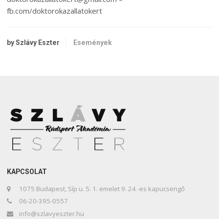
fb.com/doktorokazallatokert
by Szlávy Eszter
Események
KAPCSOLAT
1075 Budapest, Síp u. 5. 1. emelet 9. 24 -es kapucsengő
06-20-395-0557
info@szlavyeszter.hu