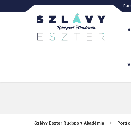
Rúdt
B
V
Szlávy Eszter Rúdsport Akadémia
Portfo