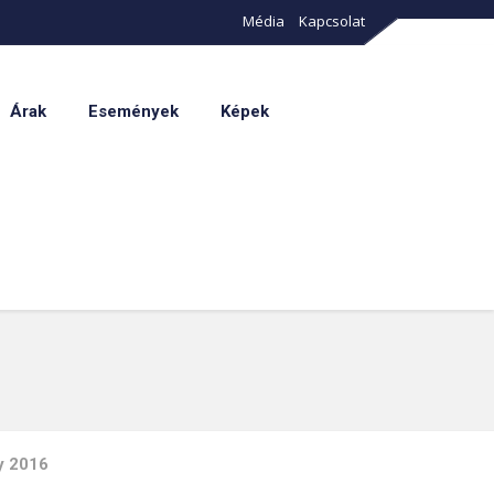
Média
Kapcsolat
Árak
Események
Képek
y 2016