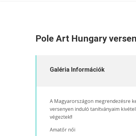
Pole Art Hungary verse
Galéria Információk
A Magyarországon megrendezésre ker
versenyen induló tanítványaim kivéte
végeztek!!
Amatőr női