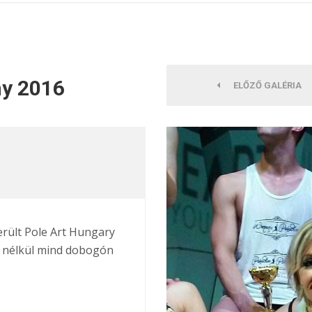
ny 2016
ELŐZŐ GALÉRIA
ült Pole Art Hungary
l nélkül mind dobogón