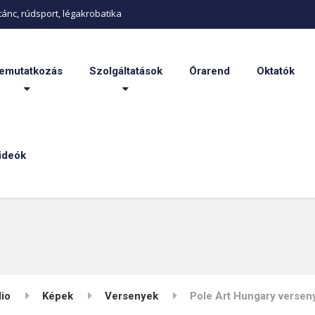
ánc, rúdsport, légakrobatika
emutatkozás
Szolgáltatások
Órarend
Oktatók
ideók
lio
Képek
Versenyek
Pole Art Hungary versen