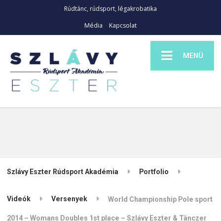
Rúdtánc, rúdsport, légakrobatika
Média
Kapcsolat
MENÜ
Szlávy Eszter Rúdsport Akadémia
Portfolio
Videók
Versenyek
World Championship Pole sport
2014 – Womans Doubles 1st place – Szlávy Eszter & Tänczer