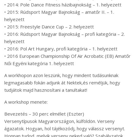
• 2014: Pole Dance Fitness házibajnokság – 1. helyezett
• 2015: Rúdsport Magyar Bajnokság – amatőr II. – 1.
helyezett
• 2015: Freestyle Dance Cup – 2. helyezett
• 2016: Rúdsport Magyar Bajnokság – profi kategória – 2.
helyezett
• 2016: Pol Art Hungary, profi kategória – 1. helyezett
• 2016 European Championship Of Air Acrobatic (EB) Amatőr
Női Egyéni kategória 1. helyezett
A workhopon azon leszünk, hogy mindent tudásunknak
legmagasabb fokán adjunk át Nektek,és reméljük, hogy
tudjátok majd hasznosítani a tanultakat!
A workshop menete:
Bevezetés – 30 perc elmélet (Eszter)
Versenytípusok Magyarországon, külföldön. Verseny
ágazatok. Hogyan, hol tájékozódj, hogy válassz versenyt.
Honnan tudod, melyik verseny neked való? Szabályzatok.