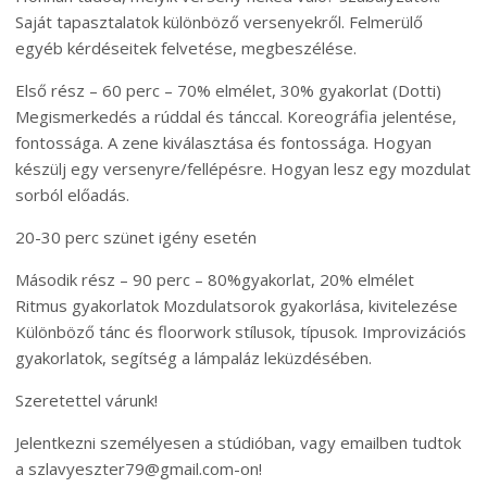
Saját tapasztalatok különböző versenyekről. Felmerülő
egyéb kérdéseitek felvetése, megbeszélése.
Első rész – 60 perc – 70% elmélet, 30% gyakorlat (Dotti)
Megismerkedés a rúddal és tánccal. Koreográfia jelentése,
fontossága. A zene kiválasztása és fontossága. Hogyan
készülj egy versenyre/fellépésre. Hogyan lesz egy mozdulat
sorból előadás.
20-30 perc szünet igény esetén
Második rész – 90 perc – 80%gyakorlat, 20% elmélet
Ritmus gyakorlatok Mozdulatsorok gyakorlása, kivitelezése
Különböző tánc és floorwork stílusok, típusok. Improvizációs
gyakorlatok, segítség a lámpaláz leküzdésében.
Szeretettel várunk!
Jelentkezni személyesen a stúdióban, vagy emailben tudtok
a szlavyeszter79@gmail.com-on!