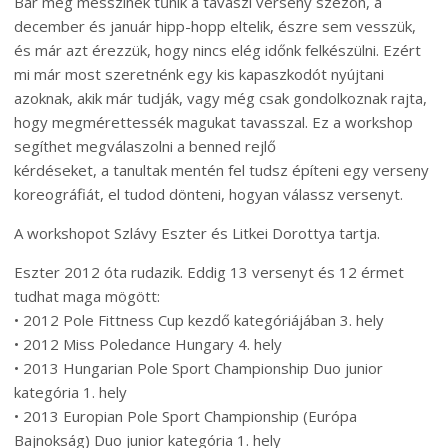
Bár még messzinek tűnik a tavaszi verseny szezon, a
december és január hipp-hopp eltelik, észre sem vesszük,
és már azt érezzük, hogy nincs elég időnk felkészülni. Ezért
mi már most szeretnénk egy kis kapaszkodót nyújtani
azoknak, akik már tudják, vagy még csak gondolkoznak rajta,
hogy megmérettessék magukat tavasszal. Ez a workshop
segíthet megválaszolni a benned rejlő
kérdéseket, a tanultak mentén fel tudsz építeni egy verseny
koreográfiát, el tudod dönteni, hogyan válassz versenyt.
A workshopot Szlávy Eszter és Litkei Dorottya tartja.
Eszter 2012 óta rudazik. Eddig 13 versenyt és 12 érmet
tudhat maga mögött:
• 2012 Pole Fittness Cup kezdő kategóriájában 3. hely
• 2012 Miss Poledance Hungary 4. hely
• 2013 Hungarian Pole Sport Championship Duo junior
kategória 1. hely
• 2013 Europian Pole Sport Championship (Európa
Bajnokság) Duo junior kategória 1. hely