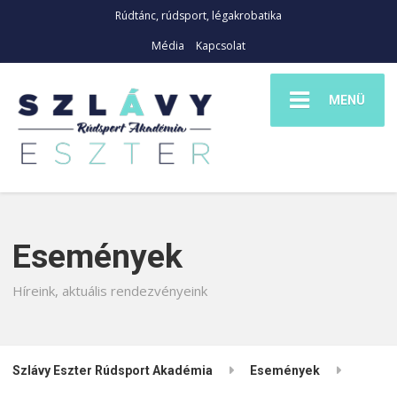
Rúdtánc, rúdsport, légakrobatika
Média
Kapcsolat
MENÜ
Események
Híreink, aktuális rendezvényeink
Szlávy Eszter Rúdsport Akadémia
Események