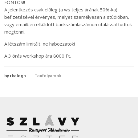
FONTOS!!
A jelentkezés csak előleg (a ws teljes árának 50%-ka)
befizetésével érvényes, melyet személyesen a stúdióban,
vagy emailben elküldött bankszámlaszámon utalással tudtok
megtenni.
A létszám limitált, ne habozzatok!
A 3 órás workshop ára 8000 Ft.
by rbalogh
Tanfolyamok