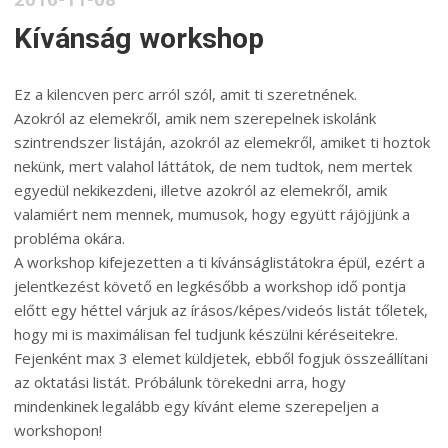
2016-11-08
Kívánság workshop
Ez a kilencven perc arról szól, amit ti szeretnének.
Azokról az elemekről, amik nem szerepelnek iskolánk
szintrendszer listáján, azokról az elemekről, amiket ti hoztok
nekünk, mert valahol láttátok, de nem tudtok, nem mertek
egyedül nekikezdeni, illetve azokról az elemekről, amik
valamiért nem mennek, mumusok, hogy együtt rájöjjünk a
probléma okára.
A workshop kifejezetten a ti kívánságlistátokra épül, ezért a
jelentkezést követő en legkésőbb a workshop idő pontja
előtt egy héttel várjuk az írásos/képes/videós listát tőletek,
hogy mi is maximálisan fel tudjunk készülni kéréseitekre.
Fejenként max 3 elemet küldjetek, ebből fogjuk összeállítani
az oktatási listát. Próbálunk törekedni arra, hogy
mindenkinek legalább egy kívánt eleme szerepeljen a
workshopon!