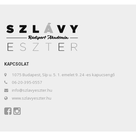
KAPCSOLAT
1075 Budapest, Síp u. 5. 1. emelet 9. 24 -es kapucsengő
06-20-395-0557
info@szlavyeszter.hu
www.szlavyeszter.hu