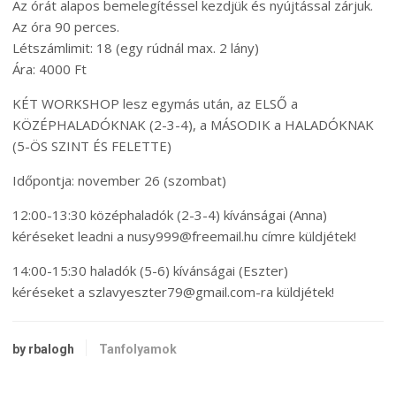
Az órát alapos bemelegítéssel kezdjük és nyújtással zárjuk.
Az óra 90 perces.
Létszámlimit: 18 (egy rúdnál max. 2 lány)
Ára: 4000 Ft
KÉT WORKSHOP lesz egymás után, az ELSŐ a
KÖZÉPHALADÓKNAK (2-3-4), a MÁSODIK a HALADÓKNAK
(5-ÖS SZINT ÉS FELETTE)
Időpontja: november 26 (szombat)
12:00-13:30 középhaladók (2-3-4) kívánságai (Anna)
kéréseket leadni a nusy999@freemail.hu címre küldjétek!
14:00-15:30 haladók (5-6) kívánságai (Eszter)
kéréseket a szlavyeszter79@gmail.com-ra küldjétek!
by rbalogh
Tanfolyamok