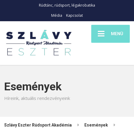
Rúdtánc, rúdsport, légakrobatika
Média
Kapcsolat
MENÜ
Események
Híreink, aktuális rendezvényeink
Szlávy Eszter Rúdsport Akadémia
Események