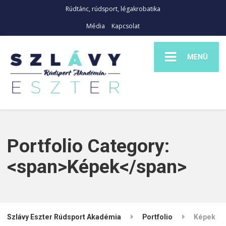
Rúdtánc, rúdsport, légakrobatika
Média
Kapcsolat
MENÜ
Portfolio Category:
<span>Képek</span>
Szlávy Eszter Rúdsport Akadémia
Portfolio
Képek