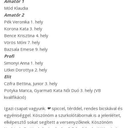
Amatőr 1
Mód Klaudia
Amatőr 2
Pék Veronika 1. hely
Korona Kata 3. hely
Bence Krisztina 4. hely
Vörös Móni 7. hely
Bazsala Emese 9. hely
Profi
Simonyi Anna 1. hely
Litkei Dorottya 2. hely
Elit
Czifra Bettina, Junior 3. hely
Potyka Marica, Gyarmati Kata Női Duó 3. hely (VB
kvalifikáció)
Igazi csapat vagyunk.
❤
spiccel, térddel, rendes bicskával és
egyéniséggel. Köszönöm a szurkolótábornak is a jelenlétet,
elképesztő sokat segített a versenyzőknek. Köszönöm