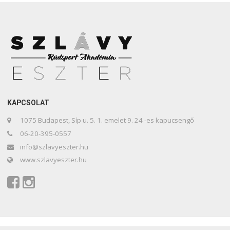
KAPCSOLAT
1075 Budapest, Síp u. 5. 1. emelet 9. 24 -es kapucsengő
06-20-395-0557
info@szlavyeszter.hu
www.szlavyeszter.hu