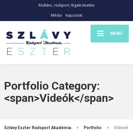
Rúdtánc, rúdsport, légakrobatika
Média
Kapcsolat
MENÜ
Portfolio Category:
<span>Videók</span>
Szlávy Eszter Rúdsport Akadémia
Portfolio
Videók