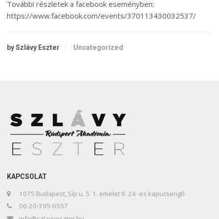
További részletek a facebook eseményben:
https://www.facebook.com/events/370113430032537/
by Szlávy Eszter
Uncategorized
KAPCSOLAT
1075 Budapest, Síp u. 5. 1. emelet 9. 24 -es kapucsengő
06-20-395-0557
info@szlavyeszter.hu