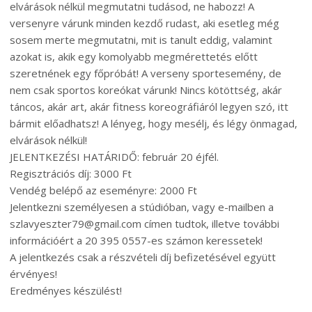
elvárások nélkül megmutatni tudásod, ne habozz! A
versenyre várunk minden kezdő rudast, aki esetleg még
sosem merte megmutatni, mit is tanult eddig, valamint
azokat is, akik egy komolyabb megmérettetés előtt
szeretnének egy főpróbát! A verseny sportesemény, de
nem csak sportos koreókat várunk! Nincs kötöttség, akár
táncos, akár art, akár fitness koreográfiáról legyen szó, itt
bármit előadhatsz! A lényeg, hogy mesélj, és légy önmagad,
elvárások nélkül!
JELENTKEZÉSI HATÁRIDŐ: február 20 éjfél.
Regisztrációs díj: 3000 Ft
Vendég belépő az eseményre: 2000 Ft
Jelentkezni személyesen a stúdióban, vagy e-mailben a
szlavyeszter79@gmail.com címen tudtok, illetve további
információért a 20 395 0557-es számon keressetek!
A jelentkezés csak a részvételi díj befizetésével együtt
érvényes!
Eredményes készülést!