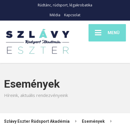
Rúdtánc, rúdsport, légakrobatika
Média
Kapcsolat
MENÜ
Események
Híreink, aktuális rendezvényeink
Szlávy Eszter Rúdsport Akadémia
Események