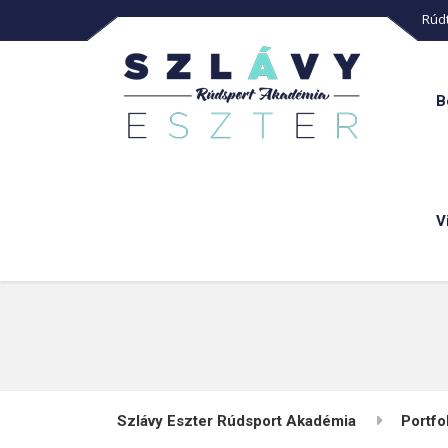
Rúdt
B
V
Szlávy Eszter Rúdsport Akadémia
Portfo