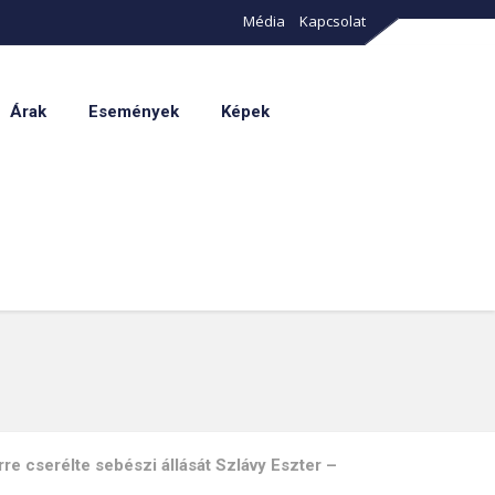
Média
Kapcsolat
Árak
Események
Képek
rre cserélte sebészi állását Szlávy Eszter –