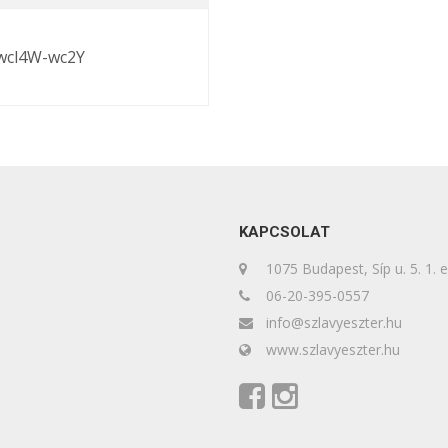
wcl4W-wc2Y
KAPCSOLAT
1075 Budapest, Síp u. 5. 1. 
06-20-395-0557
info@szlavyeszter.hu
www.szlavyeszter.hu