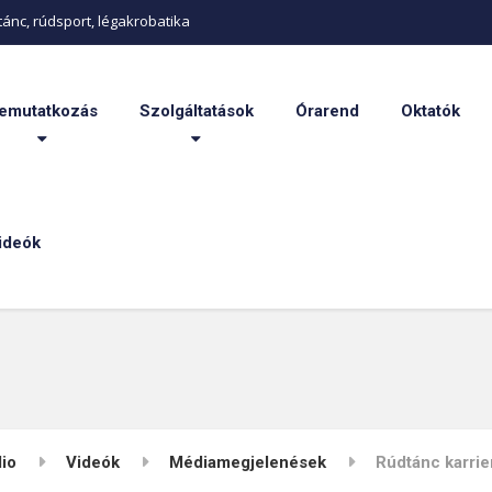
ánc, rúdsport, légakrobatika
emutatkozás
Szolgáltatások
Órarend
Oktatók
ideók
lio
Videók
Médiamegjelenések
Rúdtánc karrie