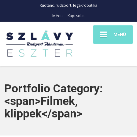
Rúdtánc, rúdsport, légakrobatika
Média
Kapcsolat
MENÜ
Portfolio Category:
<span>Filmek,
klippek</span>