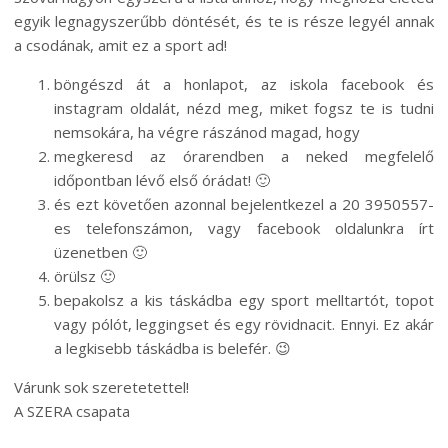
egyik legnagyszerűbb döntését, és te is része legyél annak
a csodának, amit ez a sport ad!
böngészd át a honlapot, az iskola facebook és
instagram oldalát, nézd meg, miket fogsz te is tudni
nemsokára, ha végre rászánod magad, hogy
megkeresd az órarendben a neked megfelelő
időpontban lévő első órádat! 🙂
és ezt követően azonnal bejelentkezel a 20 3950557-
es telefonszámon, vagy facebook oldalunkra írt
üzenetben 🙂
örülsz 🙂
bepakolsz a kis táskádba egy sport melltartót, topot
vagy pólót, leggingset és egy rövidnacit. Ennyi. Ez akár
a legkisebb táskádba is belefér. 😉
Várunk sok szeretetettel!
A SZERA csapata