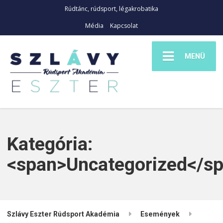
Rúdtánc, rúdsport, légakrobatika
Média
Kapcsolat
MENÜ
Kategória:
<span>Uncategorized</s
Szlávy Eszter Rúdsport Akadémia
Események