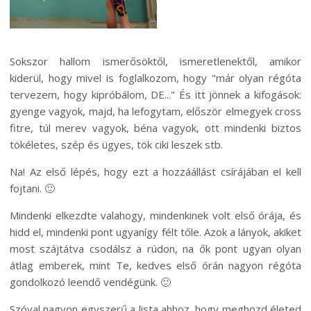
Sokszor hallom ismerősöktől, ismeretlenektől, amikor
kiderül, hogy mivel is foglalkozom, hogy "már olyan régóta
tervezem, hogy kipróbálom, DE..." És itt jönnek a kifogások:
gyenge vagyok, majd, ha lefogytam, először elmegyek cross
fitre, túl merev vagyok, béna vagyok, ott mindenki biztos
tökéletes, szép és ügyes, tök ciki leszek stb.
Na! Az első lépés, hogy ezt a hozzáállást csírájában el kell
fojtani. 🙂
Mindenki elkezdte valahogy, mindenkinek volt első órája, és
hidd el, mindenki pont ugyanígy félt tőle. Azok a lányok, akiket
most szájtátva csodálsz a rúdon, na ők pont ugyan olyan
átlag emberek, mint Te, kedves első órán nagyon régóta
gondolkozó leendő vendégünk. 🙂
Szóval nagyon egyszerű a lista ahhoz, hogy meghozd életed