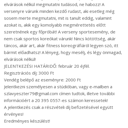
elvárások nélkül megmutatni tudásod, ne habozz! A
versenyre várunk minden kezdő rudast, aki esetleg még
sosem merte megmutatni, mit is tanult eddig, valamint
azokat is, akik egy komolyabb megmérettetés előtt
szeretnének egy főpróbát! A verseny sportesemény, de
nem csak sportos koreókat várunk! Nincs kötöttség, akár
táncos, akár art, akár fitness koreográfiáról legyen szó, itt
bármit előadhatsz! A lényeg, hogy mesélj, és légy önmagad,
elvárások nélkül!
JELENTKEZÉSI HATÁRIDŐ: február 20 éjfél.
Regisztrációs díj: 3000 Ft
Vendég belépő az eseményre: 2000 Ft
Jelentkezni személyesen a stúdióban, vagy e-mailben a
szlavyeszter79@gmail.com címen tudtok, illetve további
információért a 20 395 0557-es számon keressetek!
A jelentkezés csak a részvételi díj befizetésével együtt
érvényes!
Eredményes készülést!