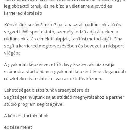
legjobbaktól tanulj, és ne bízd a véletlenre a jövőd és
karriered építését!
Képzésünk során Simkó Gina tapasztalt rúdtánc oktató és
végzett IWI sportoktató, személyi edző adja át neked a
rúdtánc oktatás elméleti alapjait, tanítási metodikáját. Gina
segít a karriered megtervezésében és bevezet a rúdsport
világába.
A gyakorlati képzésvezető Szlávy Eszter, aki biztosítja
számodra stúdiójában a gyakorlati képzést és és legapróbb
részletekre is tekintettel van az oktatás közben.
Lehetőséget biztosítunk versenyzésre és
Segítséget nyújtunk saját stúdiód megnyitásához a partner
stúdió program segítségével.
A képzés tartalmából:
edzéselmélet