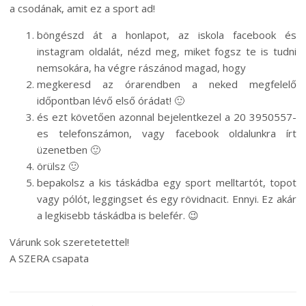
a csodának, amit ez a sport ad!
böngészd át a honlapot, az iskola facebook és
instagram oldalát, nézd meg, miket fogsz te is tudni
nemsokára, ha végre rászánod magad, hogy
megkeresd az órarendben a neked megfelelő
időpontban lévő első órádat! 🙂
és ezt követően azonnal bejelentkezel a 20 3950557-
es telefonszámon, vagy facebook oldalunkra írt
üzenetben 🙂
örülsz 🙂
bepakolsz a kis táskádba egy sport melltartót, topot
vagy pólót, leggingset és egy rövidnacit. Ennyi. Ez akár
a legkisebb táskádba is belefér. 😉
Várunk sok szeretetettel!
A SZERA csapata