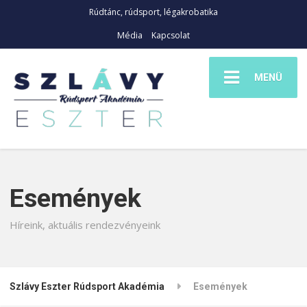
Rúdtánc, rúdsport, légakrobatika
Média
Kapcsolat
MENÜ
Események
Híreink, aktuális rendezvényeink
Szlávy Eszter Rúdsport Akadémia
Események