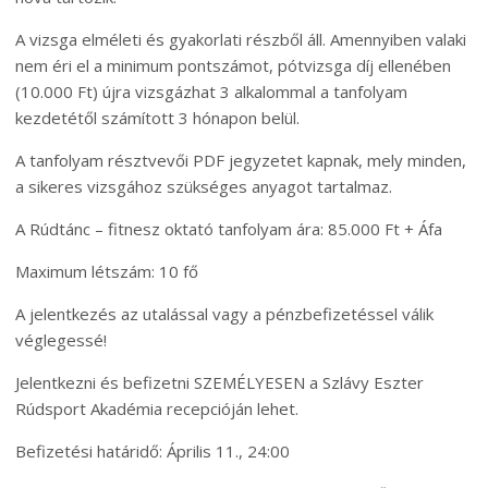
A vizsga elméleti és gyakorlati részből áll. Amennyiben valaki
nem éri el a minimum pontszámot, pótvizsga díj ellenében
(10.000 Ft) újra vizsgázhat 3 alkalommal a tanfolyam
kezdetétől számított 3 hónapon belül.
A tanfolyam résztvevői PDF jegyzetet kapnak, mely minden,
a sikeres vizsgához szükséges anyagot tartalmaz.
A Rúdtánc – fitnesz oktató tanfolyam ára: 85.000 Ft + Áfa
Maximum létszám: 10 fő
A jelentkezés az utalással vagy a pénzbefizetéssel válik
véglegessé!
Jelentkezni és befizetni SZEMÉLYESEN a Szlávy Eszter
Rúdsport Akadémia recepcióján lehet.
Befizetési határidő: Április 11., 24:00