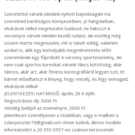
Szeretettel várunk iskolánk nyitott bajnokságán! Ha
szeretnéd barátságos környezetben, jó hangulatban,
elvárások nélkül megmutatni tudásod, ne habozz! A
versenyre várunk minden kezdő rudast, aki esetleg még
sosem merte megmutatni, mit is tanult eddig, valamint
azokat is, akik egy komolyabb megmérettetés előtt
szeretnének egy főpróbát! A verseny sportesemény, de
nem csak sportos koreókat várunk! Nincs kötöttség, akár
táncos, akár art, akár fitness koreográfiáról legyen szó, itt
bármit előadhatsz! A lényeg, hogy mesélj, és légy önmagad,
elvárások nélkül!
JELENTKEZÉSI HATÁRIDŐ: április 28 6 éjfél.
Regisztrációs díj: 3000 Ft
Vendég belépő az eseményre: 2000 Ft
Jelentkezni személyesen a stúdióban, vagy e-mailben a
szlavyeszter79@gmail.com címen tudtok, illetve további
információért a 20 395 0557-es számon keressetek!