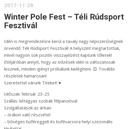
2017-11-28
Winter Pole Fest – Téli Rúdsport
Fesztivál
Idén is megrendezésre kerül a tavaly nagy népszerűségnek
örvendő Téli Rúdsport Fesztivál! A helyszínt megtartottuk,
mivel nagyon sok pozitív visszajelzést kaptunk tőletek!
Elöljáróban annyit, hogy az edzések idén is változatosak
lesznek, minden igényt próbálunk kielégíteni. 😉 További
részletek hamarosan!
Szeretettel várunk Titeket! ♥
Időszak: február 23-25
Szállás: kétágyas szobák félpanzióval
Szolgáltatások az árban:
– órákon való részvétel
– bőséges büféreggeli és büfévacsora helyi szezonális
kínálattal