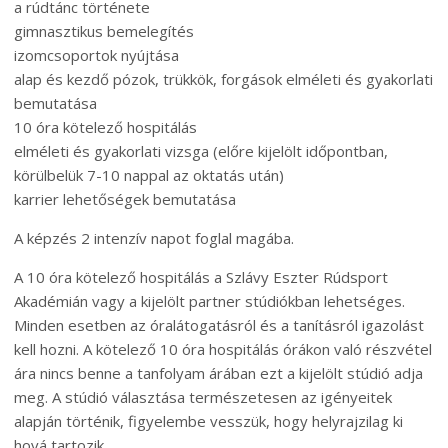
a rúdtánc története
gimnasztikus bemelegítés
izomcsoportok nyújtása
alap és kezdő pózok, trükkök, forgások elméleti és gyakorlati
bemutatása
10 óra kötelező hospitálás
elméleti és gyakorlati vizsga (előre kijelölt időpontban,
körülbelük 7-10 nappal az oktatás után)
karrier lehetőségek bemutatása
A képzés 2 intenzív napot foglal magába.
A 10 óra kötelező hospitálás a Szlávy Eszter Rúdsport
Akadémián vagy a kijelölt partner stúdiókban lehetséges.
Minden esetben az óralátogatásról és a tanításról igazolást
kell hozni. A kötelező 10 óra hospitálás órákon való részvétel
ára nincs benne a tanfolyam árában ezt a kijelölt stúdió adja
meg. A stúdió választása természetesen az igényeitek
alapján történik, figyelembe vesszük, hogy helyrajzilag ki
hová tartozik.