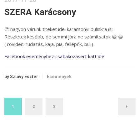
SZERA Karácsony
🙂 nagyon várunk titeket idei karácsonyi bulinkra is!!
Részletek később, de semmi jóra ne számítsatok 😀 😀
( röviden: rudazás, kaja, pia, fellépők, buli)
Facebook eseményhez csatlakozásért katt ide
by Szlávy Eszter
Események
Bejegyzés
1
2
3
navigáció