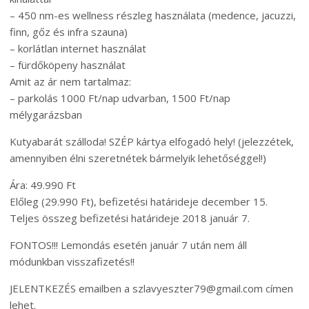
– 450 nm-es wellness részleg használata (medence, jacuzzi,
finn, gőz és infra szauna)
– korlátlan internet használat
– fürdőköpeny használat
Amit az ár nem tartalmaz:
– parkolás 1000 Ft/nap udvarban, 1500 Ft/nap
mélygarázsban
Kutyabarát szálloda! SZÉP kártya elfogadó hely! (jelezzétek,
amennyiben élni szeretnétek bármelyik lehetőséggel!)
Ára: 49.990 Ft
Előleg (29.990 Ft), befizetési határideje december 15.
Teljes összeg befizetési határideje 2018 január 7.
FONTOS!!! Lemondás esetén január 7 után nem áll
módunkban visszafizetés!!
JELENTKEZÉS emailben a szlavyeszter79@gmail.com címen
lehet.