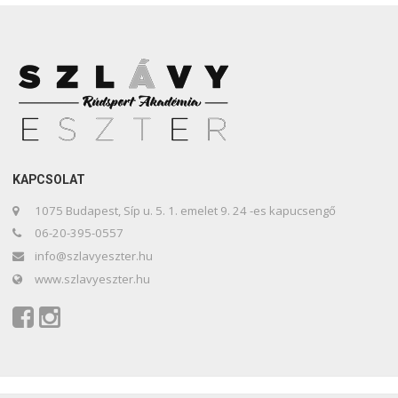
KAPCSOLAT
1075 Budapest, Síp u. 5. 1. emelet 9. 24 -es kapucsengő
06-20-395-0557
info@szlavyeszter.hu
www.szlavyeszter.hu