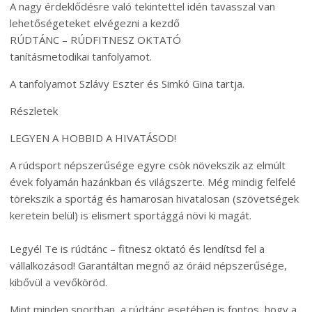
A nagy érdeklődésre való tekintettel idén tavasszal van
lehetőségeteket elvégezni a kezdő
RÚDTÁNC – RÚDFITNESZ OKTATÓ
tanításmetodikai tanfolyamot.
A tanfolyamot Szlávy Eszter és Simkó Gina tartja.
Részletek
LEGYEN A HOBBID A HIVATÁSOD!
A rúdsport népszerűsége egyre csök növekszik az elmúlt
évek folyamán hazánkban és világszerte. Még mindig felfelé
törekszik a sportág és hamarosan hivatalosan (szövetségek
keretein belül) is elismert sportággá növi ki magát.
Legyél Te is rúdtánc – fitnesz oktató és lendítsd fel a
vállalkozásod! Garantáltan megnő az óráid népszerűsége,
kibővül a vevőköröd.
Mint minden sportban, a rúdtánc esetében is fontos, hogy a