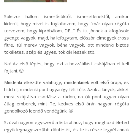
Sokszor hallom ismerősöktől, ismeretlenektől, amikor
kiderül, hogy mivel is foglalkozom, hogy "már olyan régóta
tervezem, hogy kipróbálom, DE..." És itt jönnek a kifogások:
gyenge vagyok, majd, ha lefogytam, először elmegyek cross
fitre, túl merev vagyok, béna vagyok, ott mindenki biztos
tökéletes, szép és ügyes, tök ciki leszek stb.
Na! Az első lépés, hogy ezt a hozzáállást csírájában el kell
fojtani. 🙂
Mindenki elkezdte valahogy, mindenkinek volt első órája, és
hidd el, mindenki pont ugyanígy félt tőle. Azok a lányok, akiket
most szájtátva csodálsz a rúdon, na ők pont ugyan olyan
átlag emberek, mint Te, kedves első órán nagyon régóta
gondolkozó leendő vendégünk. 🙂
Szóval nagyon egyszerű a lista ahhoz, hogy meghozd életed
egyik legnagyszerűbb döntését, és te is része legyél annak