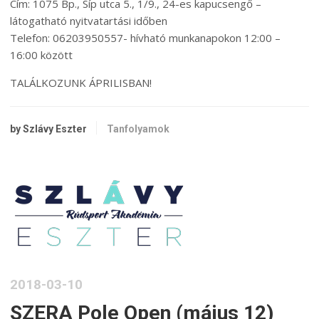
Cím: 1075 Bp., Síp utca 5., 1/9., 24-es kapucsengő –
látogatható nyitvatartási időben
Telefon: 06203950557- hívható munkanapokon 12:00 –
16:00 között
TALÁLKOZUNK ÁPRILISBAN!
by Szlávy Eszter
Tanfolyamok
2018-03-10
SZERA Pole Open (május 12)