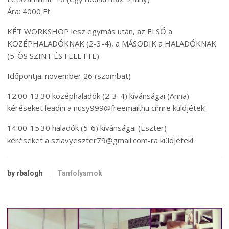
Ára: 4000 Ft
KÉT WORKSHOP lesz egymás után, az ELSŐ a
KÖZÉPHALADÓKNAK (2-3-4), a MÁSODIK a HALADÓKNAK
(5-ÖS SZINT ÉS FELETTE)
Időpontja: november 26 (szombat)
12:00-13:30 középhaladók (2-3-4) kívánságai (Anna)
kéréseket leadni a nusy999@freemail.hu címre küldjétek!
14:00-15:30 haladók (5-6) kívánságai (Eszter)
kéréseket a szlavyeszter79@gmail.com-ra küldjétek!
by rbalogh
Tanfolyamok