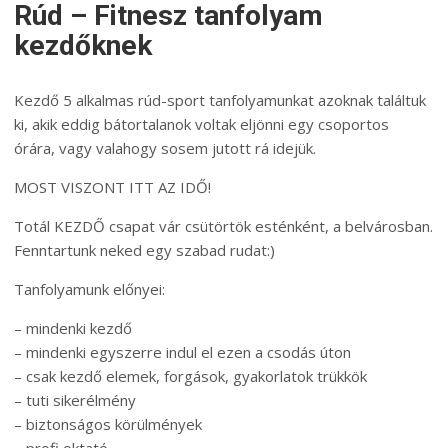
Rúd – Fitnesz tanfolyam
kezdőknek
Kezdő 5 alkalmas rúd-sport tanfolyamunkat azoknak találtuk
ki, akik eddig bátortalanok voltak eljönni egy csoportos
órára, vagy valahogy sosem jutott rá idejük.
MOST VISZONT ITT AZ IDŐ!
Totál KEZDŐ csapat vár csütörtök esténként, a belvárosban.
Fenntartunk neked egy szabad rudat:)
Tanfolyamunk előnyei:
– mindenki kezdő
– mindenki egyszerre indul el ezen a csodás úton
– csak kezdő elemek, forgások, gyakorlatok trükkök
– tuti sikerélmény
– biztonságos körülmények
– profi oktató