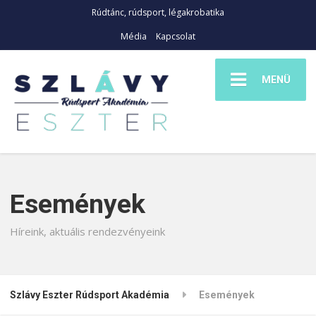
Rúdtánc, rúdsport, légakrobatika
Média
Kapcsolat
MENÜ
Események
Híreink, aktuális rendezvényeink
Szlávy Eszter Rúdsport Akadémia
Események