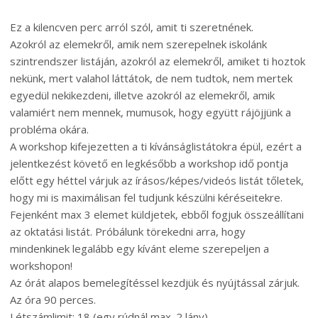
Ez a kilencven perc arról szól, amit ti szeretnének.
Azokról az elemekről, amik nem szerepelnek iskolánk
szintrendszer listáján, azokról az elemekről, amiket ti hoztok
nekünk, mert valahol láttátok, de nem tudtok, nem mertek
egyedül nekikezdeni, illetve azokról az elemekről, amik
valamiért nem mennek, mumusok, hogy együtt rájöjjünk a
probléma okára.
A workshop kifejezetten a ti kívánságlistátokra épül, ezért a
jelentkezést követő en legkésőbb a workshop idő pontja
előtt egy héttel várjuk az írásos/képes/videós listát tőletek,
hogy mi is maximálisan fel tudjunk készülni kéréseitekre.
Fejenként max 3 elemet küldjetek, ebből fogjuk összeállítani
az oktatási listát. Próbálunk törekedni arra, hogy
mindenkinek legalább egy kívánt eleme szerepeljen a
workshopon!
Az órát alapos bemelegítéssel kezdjük és nyújtással zárjuk.
Az óra 90 perces.
Létszámlimit: 18 (egy rúdnál max. 2 lány)