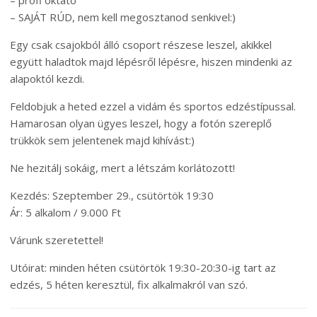
– SAJÁT RÚD, nem kell megosztanod senkivel:)
Egy csak csajokból álló csoport részese leszel, akikkel
együtt haladtok majd lépésről lépésre, hiszen mindenki az
alapoktól kezdi.
Feldobjuk a heted ezzel a vidám és sportos edzéstípussal.
Hamarosan olyan ügyes leszel, hogy a fotón szereplő
trükkök sem jelentenek majd kihívást:)
Ne hezitálj sokáig, mert a létszám korlátozott!
Kezdés: Szeptember 29., csütörtök 19:30
Ár: 5 alkalom / 9.000 Ft
Várunk szeretettel!
Utóirat: minden héten csütörtök 19:30-20:30-ig tart az
edzés, 5 héten keresztül, fix alkalmakról van szó.