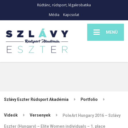
Rúdtánc, rúdsport, légakrobatika
Média
Kapcsolat
MENÜ
Szlávy Eszter Rúdsport Akadémia
Portfolio
Videók
Versenyek
PoleArt Hungary 2016 – Szlávy
Eszter (Hungary) – Elite Women individuals – 1. place